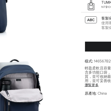
TUMI
NT$1
客製
使用
客製
樣式:
146567B2
輕盈柔軟且容
含多功能口袋
質，並可收納最
用，並可妥善
瀏覧更多
Voyageu
日常通勤與旅
原產地:
China