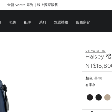
全新 Ventra 系列｜線上獨家販售
SHOP GIFTS
SHOP GIFTS
包
包袋
配件
系列
甄選禮物
服務宗旨
VOYAGEUR
Halsey
NT$18,80
顏色:
墨/黑
有庫存