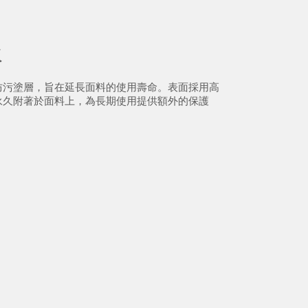
水
防污塗層，旨在延長面料的使用壽命。表面採用高
永久附著於面料上，為長期使用提供額外的保護