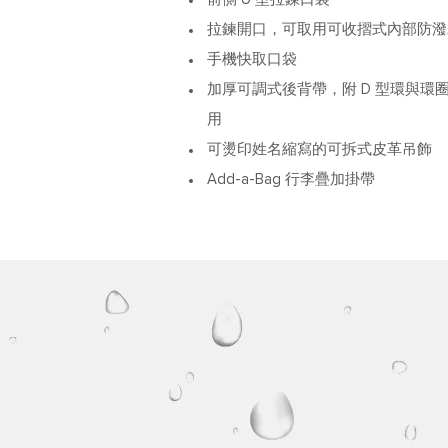
拉鍊開口，可取用可收摺式內部防潑
手機快取口袋
加厚可調式後背帶，附 D 型環與環圈，
用
可燙印姓名縮寫的可拆式皮革吊飾
Add-a-Bag 行李疊加掛帶