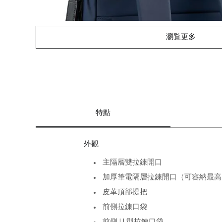
瀏覧更多
特點
外觀
主隔層雙拉鍊開口
加厚筆電隔層拉鍊開口（可容納最高 
皮革頂部提把
前側拉鍊口袋
前側 U 型拉鍊口袋