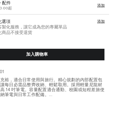
+ 配件
添加
00.00起
化選項
添加
客製化服務，讓它成為您的專屬單品
化商品不接受退貨
加入購物車
01
量充裕，適合日常使用與旅行。精心規劃的內部配置包
，讓每日必需品整齊收納、輕鬆取用。採用輕量尼龍材
高 14 吋筆電。容量配置適合通勤、校園或短程差旅使
收納筆電與日常工作配備。
r 系列以輕盈輪廓、細膩收納與都會女性風格為核心，展現
行之間的優雅平衡。