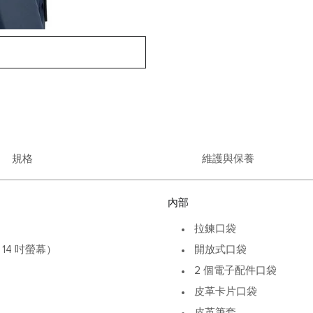
規格
維護與保養
內部
拉鍊口袋
14 吋螢幕）
開放式口袋
2 個電子配件口袋
皮革卡片口袋
皮革筆套