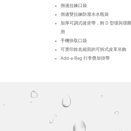
側邊拉鍊口袋
側邊雙拉鍊防潑水水瓶袋
加厚可調式後背帶，附 D 型環與環圈，
用
手機快取口袋
可燙印姓名縮寫的可拆式皮革吊飾
Add-a-Bag 行李疊加掛帶