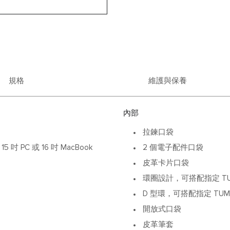
規格
維護與保養
內部
拉鍊口袋
PC 或 16 吋 MacBook
2 個電子配件口袋
皮革卡片口袋
環圈設計，可搭配指定 TU
D 型環，可搭配指定 TUM
開放式口袋
皮革筆套