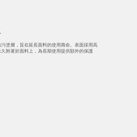
水
防污塗層，旨在延長面料的使用壽命。表面採用高
永久附著於面料上，為長期使用提供額外的保護