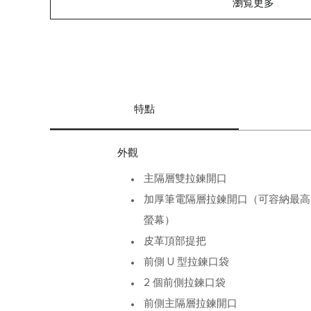
瀏覧更多
特點
外觀
主隔層雙拉鍊開口
加厚筆電隔層拉鍊開口（可容納最高 15 吋 
螢幕）
皮革頂部提把
前側 U 型拉鍊口袋
2 個前側拉鍊口袋
前側主隔層拉鍊開口