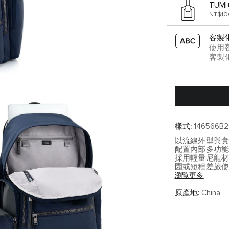
TUMI
NT$1
客製
使用
客製
樣式:
146566B2
以流線外型與
配置內部多功
採用輕量尼龍材
園或短程差旅
瀏覧更多
Voyageu
日常通勤與旅
原產地:
China