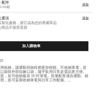
+ 配件
添加
00.00起
化選項
添加
客製化服務，讓它成為您的專屬單品
化商品不接受退貨
加入購物車
01
實用收納，讓通勤與旅程都更加輕鬆。可收納筆電，並
能口袋與外部拉鍊口袋，隨手取用日常必需品更方便。
質，並可收納最高 15 吋筆電。容量配置適合通勤、校
使用，並可妥善收納筆電與日常工作配備。
r 系列以輕盈輪廓、細膩收納與都會女性風格為核心，展現
行之間的優雅平衡。