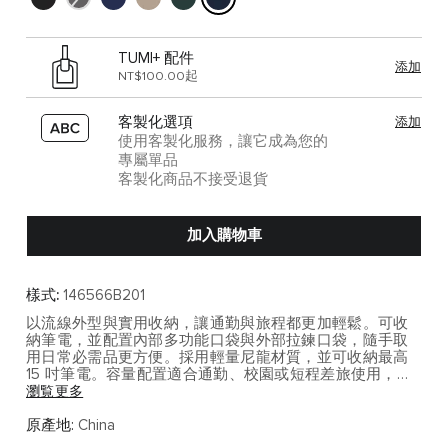
TUMI+ 配件
添加
NT$100.00起
客製化選項
添加
使用客製化服務，讓它成為您的
專屬單品
客製化商品不接受退貨
加入購物車
樣式:
146566B201
以流線外型與實用收納，讓通勤與旅程都更加輕鬆。可收
納筆電，並配置內部多功能口袋與外部拉鍊口袋，隨手取
用日常必需品更方便。採用輕量尼龍材質，並可收納最高
15 吋筆電。容量配置適合通勤、校園或短程差旅使用，並
可妥善收納筆電與日常工作配備。
瀏覧更多
Voyageur 系列以輕盈輪廓、細膩收納與都會女性風格為核
原產地:
China
心，展現日常通勤與旅行之間的優雅平衡。