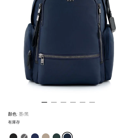
顏色:
墨/黑
有庫存