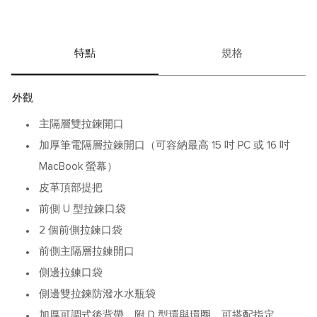
特點
規格
外觀
主隔層雙拉鍊開口
加厚筆電隔層拉鍊開口（可容納最高 15 吋 PC 或 16 吋
MacBook 螢幕）
皮革頂部提把
前側 U 型拉鍊口袋
2 個前側拉鍊口袋
前側主隔層拉鍊開口
側邊拉鍊口袋
側邊雙拉鍊防潑水水瓶袋
加厚可調式後背帶，附 D 型環與環圈，可搭配指定