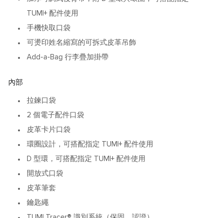
TUMI+ 配件使用
手機快取口袋
可燙印姓名縮寫的可拆式皮革吊飾
Add-a-Bag 行李疊加掛帶
內部
拉鍊口袋
2 個電子配件口袋
皮革卡片口袋
環圈設計，可搭配指定 TUMI+ 配件使用
D 型環，可搭配指定 TUMI+ 配件使用
開放式口袋
皮革筆套
鑰匙繩
TUMI Tracer® 識別系統（保固、認證）