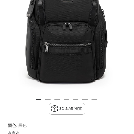
3D & AR 預覽
顏色:
黑色
有庫存