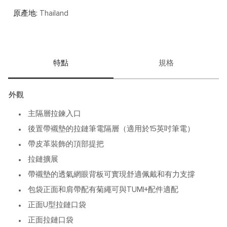
買。Alpha Bravo為您帶來耐用而精緻的單品，可以陪伴您
的辦公出行等多種場景。
原產地:
Thailand
環保系列
TUMI 不斷找尋方法減低對環境造成的影響，我們以再生物
料製造的環保系列，符合嚴格的耐用性標準，並延續品牌
特點
規格
的環保精神，讓您繼續與地球同行。
了解更多
。
外觀
主隔層拉鍊入口
後置帶襯墊的拉鏈筆電隔層（適用於15英吋筆電）
帶皮革裝飾的頂部提把
拉鏈擴展
帶襯墊的透氣網眼背板可實現舒適佩戴和有力支撐
包袋正面和肩帶配有菊繩可與TUMI+配件適配
正面U型拉鏈口袋
正面拉鏈口袋