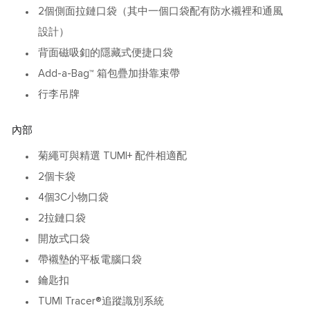
2個側面拉鏈口袋（其中一個口袋配有防水襯裡和通風
設計）
背面磁吸釦的隱藏式便捷口袋
Add-a-Bag™ 箱包疊加掛靠束帶
行李吊牌
內部
菊繩可與精選 TUMI+ 配件相適配
2個卡袋
4個3C小物口袋
2拉鏈口袋
開放式口袋
帶襯墊的平板電腦口袋
鑰匙扣
TUMI Tracer®追蹤識別系統