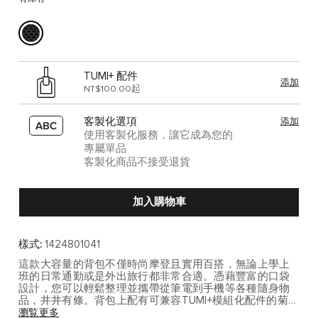
TUMI+ 配件
添加
NT$100.00起
客製化選項
添加
使用客製化服務，讓它成為您的
專屬單品
客製化商品不接受退貨
加入購物車
樣式:
1424801041
這款大容量的背包不僅時尚摩登且實用百搭，無論上學上
班的日常通勤或是外出旅行都非常合適。憑藉豐富的口袋
設計，您可以輕鬆整理並攜帶從筆電到手機等各種隨身物
品，井井有條。背包上配有可兼容TUMI+模組化配件的菊繩
設計，進一步增強了背包的功能性。TUMI+配件需單獨購
瀏覧更多