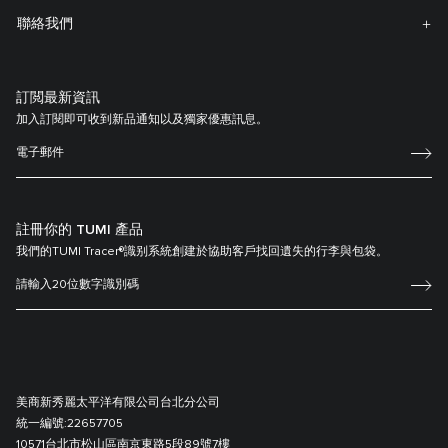
聯絡我們
訂閲最新資訊
加入訂閱即可收到新品通知以及獨家優惠訊息。
註冊你的 TUMI 產品
我們的TUMI Tracer®識别系統創建於協助客戶找回遺失的行李與包袋。
美商新秀麗太平洋有限公司台北分公司
統一編號:
22657705
10571台北市松山區南京東路5段89號7樓