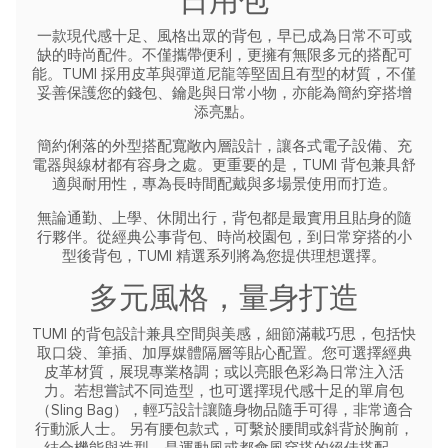
日用包
一款現代感十足、風格出眾的背包，早已成為日常不可或
缺的時尚配件。不僅攜帶便利，更擁有無限多元的搭配可
能。TUMI 採用皮革與彈道尼龍等堅固且有型的材質，不僅
妥善保護您的錢包、鑰匙與日常小物，亦能為簡約穿搭增
添亮點。
簡約俐落的外型搭配寬敞內層設計，讓各式電子設備、充
電器與線材都有容身之處。更重要的是，TUMI 背包兼具舒
適與耐用性，專為長時間配戴與多場景使用而打造。
無論通勤、上學、休閒出行，背包都是最實用且貼身的隨
行夥伴。從經典公事背包、時尚校園包，到日常穿搭的小
型後背包，TUMI 精選系列將為您提供理想選擇。
多元風格，量身打造
TUMI 的背包設計兼具空間與美感，細節滿載巧思，包括快
取口袋、筆插、加厚媒體隔層等貼心配置。您可選擇經典
皮革材質，展現專業格調；或以亮眼色彩為日常注入活
力。若想嘗試不同造型，也可選擇現代感十足的單肩包
（Sling Bag），輕巧設計讓隨身物品隨手可得，非常適合
行動派人士。
另有腰包款式，可繫於腰間或斜背於胸前，