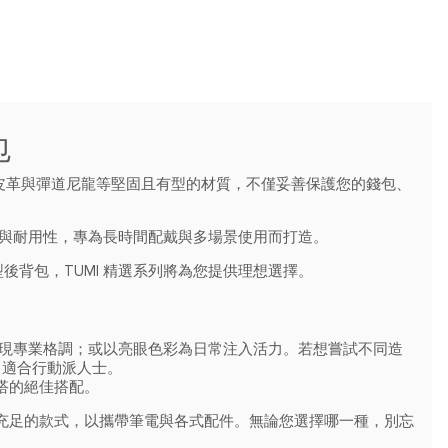
包
用皮革與彈道尼龍等堅固且有型的材質，不僅妥善保護您的錢包、
適與耐用性，專為長時間配戴與多場景使用而打造。
背包，TUMI 精選系列將為您提供理想選擇。
展現專業格調；或以亮眼色彩為日常注入活力。若想嘗試不同造
常適合行動派人士。
搭的絕佳搭配。
充足的款式，以攜帶筆電與各式配件。無論您選擇哪一種，別忘