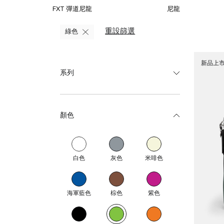
FXT 彈道尼龍
尼龍
重設篩選
綠色
新品上
系列
顏色
白色
灰色
米啡色
海軍藍色
棕色
紫色