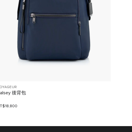
OYAGEUR
TUMI AL
alsey 後背包
大型 1
T$18,800
NT$23,