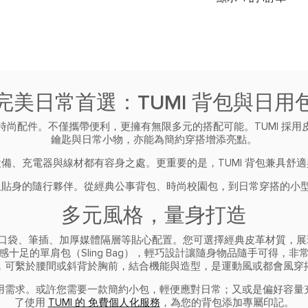
完美日常首選：TUMI 背包與日用
尚配件。不僅攜帶便利，更擁有無限多元的搭配可能。TUMI 採
鑰匙與日常小物，亦能為簡約穿搭增添亮點。
備、充電器與線材都有容身之處。更重要的是，TUMI 背包兼具舒
貼身的隨行夥伴。從經典公事背包、時尚校園包，到日常穿搭的小型後
多元風格，量身打造
快取口袋、筆插、加厚媒體隔層等貼心配置。您可選擇經典皮革材質，
感十足的單肩包（Sling Bag），輕巧設計讓隨身物品隨手可得，非
，可繫於腰間或斜背於胸前，結合機能與造型，是運動風或都會風穿
用需求。或許您需要一款簡約小包，輕便應對日常；又或是偏好容量
了使用
TUMI 的 免費個人化服務
，為您的背包添加專屬印記。