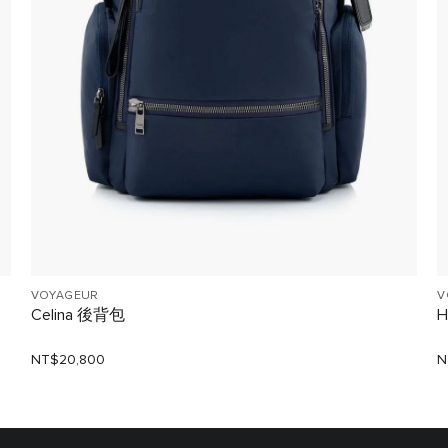
VOYAGEUR
V
Celina 後背包
H
NT$20,800
N