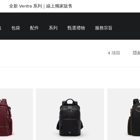
全新 Ventra 系列｜線上獨家販售
SHOP GIFTS
SHOP GIFTS
包
包袋
配件
系列
甄選禮物
服務宗旨
4
項目
隱