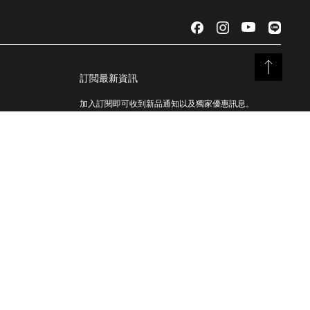
訂閲最新資訊
加入訂閱即可收到新品通知以及獨家優惠訊息。
註冊你的 TUMI 產品
我們的TUMI Tracer®識别系統創建於協助客戶找回遺失
的行李與包袋。