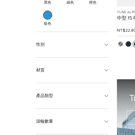
黑色
綠色
橙色
TUMI ALP
中型 1
藍色
NT$22,8
性別
材質
產品類型
T
滾輪數量