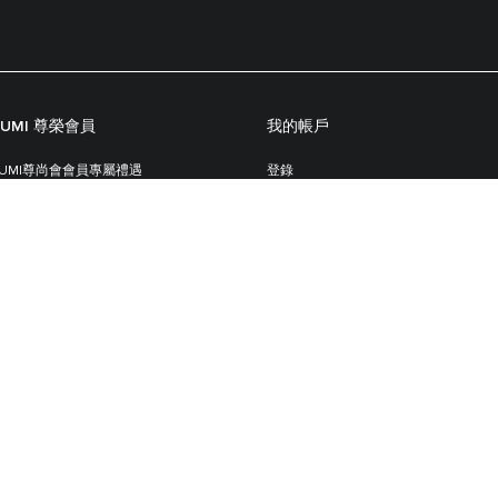
TUMI 尊榮會員
我的帳戶
TUMI尊尚會會員專屬禮遇
登錄
TUMI尊尚會會員規則
追蹤訂單
註冊你的 TUMI 產品
顧客服務中心
關於TUMI
聯絡我們
配送
品牌故事
退貨
TUMI獨特之處
支付方式
個性化訂製