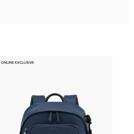
ONLINE EXCLUSIVE
新品上
3