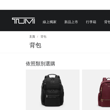
線上獨家
新品上市
行李箱
背
主頁
背包
背包
依照類別選購