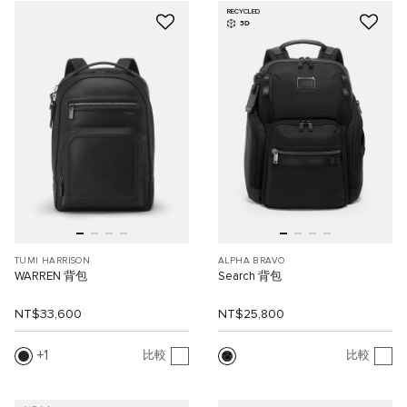
RECYCLED
3D
TUMI HARRISON
ALPHA BRAVO
WARREN 背包
Search 背包
NT$33,600
NT$25,800
1
比較
比較