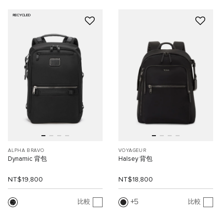
RECYCLED
ALPHA BRAVO
VOYAGEUR
Dynamic 背包
Halsey 背包
NT$19,800
NT$18,800
5
比較
比較