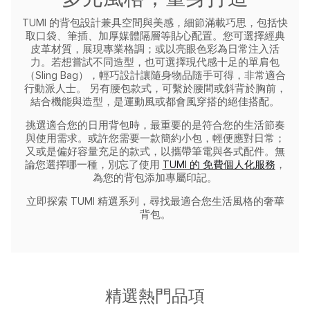
TUMI 的背包設計兼具空間與美感，細節滿載巧思，包括快
取口袋、筆插、加厚媒體隔層等貼心配置。您可選擇經典
皮革材質，展現專業格調；或以亮眼色彩為日常注入活
力。若想嘗試不同造型，也可選擇現代感十足的單肩包
（Sling Bag），輕巧設計讓隨身物品隨手可得，非常適合
行動派人士。
另有腰包款式，可繫於腰間或斜背於胸前，
結合機能與造型，是運動風或都會風穿搭的絕佳搭配。
挑選適合您的日用背包時，最重要的是符合您的生活節奏
與使用需求。或許您需要一款簡約小包，輕便應對日常；
又或是偏好容量充足的款式，以攜帶筆電與各式配件。無
論您選擇哪一種，別忘了使用
TUMI 的 免費個人化服務
，
為您的背包添加專屬印記。
立即探索 TUMI 精選系列，尋找最適合您生活風格的奢華
背包。
精選熱門品項