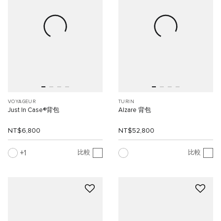
VOYAGEUR
TURIN
Just In Case®背包
Alzare 背包
NT$6,800
NT$52,800
1
比較
比較