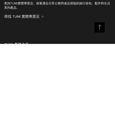
查詢TUMI實體專賣店。探索適合日常公務和遠近探險的旅行箱包、配件和生活
系列產品。
尋找 TUMI 實體專賣店
TUMI 尊榮會員
顧客服務中心
我的帳戶
關於TUMI
聯絡我們