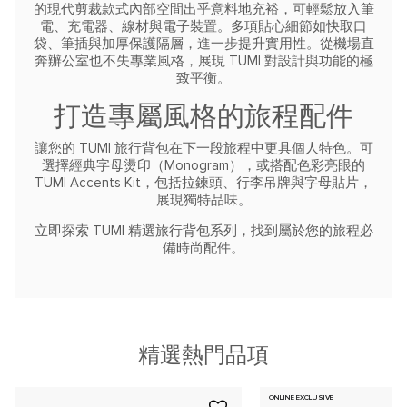
的現代剪裁款式內部空間出乎意料地充裕，可輕鬆放入筆
電、充電器、線材與電子裝置。多項貼心細節如快取口
袋、筆插與加厚保護隔層，進一步提升實用性。從機場直
奔辦公室也不失專業風格，展現 TUMI 對設計與功能的極
致平衡。
打造專屬風格的旅程配件
讓您的 TUMI 旅行背包在下一段旅程中更具個人特色。可
選擇經典字母燙印（Monogram），或搭配色彩亮眼的
TUMI Accents Kit，包括拉鍊頭、行李吊牌與字母貼片，
展現獨特品味。
立即探索 TUMI 精選旅行背包系列，找到屬於您的旅程必
備時尚配件。
精選熱門品項
ONLINE EXCLUSIVE