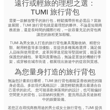
遠行或輕旅的理想之選：
TUMI 旅行背包
需要一款解放雙手的旅行包，輕鬆攜帶所有必需品？當旅
途展開，TUMI 旅行背包就是最理想的夥伴。不論是短期商
務差旅，還是長時間的國際行程，一款容量充足的背包將
讓您的旅程更加順暢。
TUMI 為男女旅人打造的旅行背包兼具寬敞收納、精密分
類、耐用輕盈等多項優點，並提供多種風格選擇，滿足個
人品味與使用需求。皮革與彈道尼龍等堅固材質，能妥善
保護您的錢包、筆電與貴重物品，無論是置放於機艙行李
架，或穿梭在城市街道，都展現出旅途中的從容與質感。
為您量身打造的旅行背包
無論您計畫前往哪裡，TUMI 旅行背包都能妥善收納您的隨
身必需品。多款現代風格設計，讓您輕鬆挑選出最適合自
己需求的款式。
您可能喜歡俐落簡約的設計，也可能偏好
空間更大的背包，以容納科技配件、盥洗用品及長途旅程
中的娛樂裝備。
若您正在尋找商務用途的男士或女士旅行背包，TUMI 提供