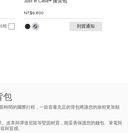
Just In Case® 後背包
NT$6,800
比較
到貨通知
背包
是長時間的國際行程，一款容量充足的背包將讓您的旅程更加順
需求。皮革與彈道尼龍等堅固材質，能妥善保護您的錢包、筆電與
從容與質感。