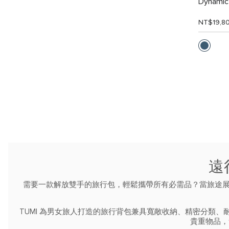
Dynam
NT$19,8
遠
需要一款解放雙手的旅行包，輕鬆攜帶所有必需品？當旅途展
TUMI 為男女旅人打造的旅行背包兼具寬敞收納、精密分類
貴重物品，