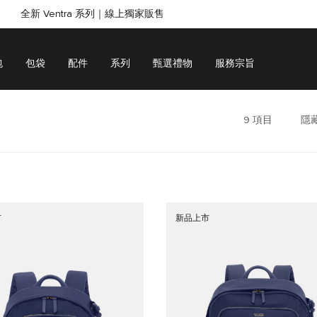
全新 Ventra 系列｜線上獨家販售
SHOP GIFTS
SHOP GIFTS
包
包袋
配件
系列
甄選禮物
服務宗旨
9
項目
隱
市
新品上市