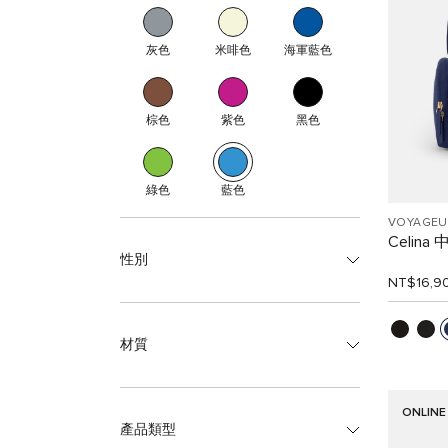
灰色
米啡色
海軍藍色
棕色
紫色
黑色
綠色
藍色
VOYAGEU
Celin
性別
NT$16,9
材質
ONLINE
產品類型