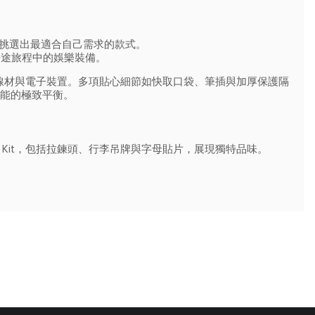
鬆挑選出最適合自己需求的款式。
長途旅程中的娛樂裝備。
、線材與電子裝置。多項貼心細節如快取口袋、筆插與加厚保護隔
功能的極致平衡。
nts Kit，包括拉鍊頭、行李吊牌與字母貼片，展現獨特品味。
。