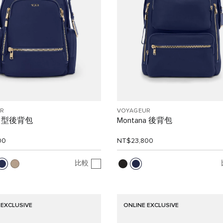
R
VOYAGEUR
a 中型後背包
Montana 後背包
00
NT$23,800
比較
 EXCLUSIVE
ONLINE EXCLUSIVE