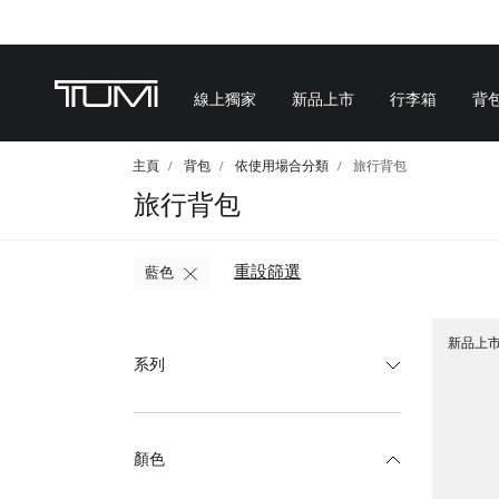
線上獨家
新品上市
行李箱
背
主頁
背包
依使用場合分類
旅行背包
旅行背包
重設篩選
藍色
新品上
系列
顏色