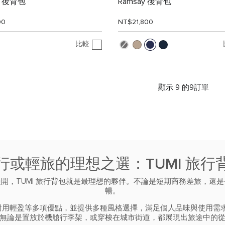
ic 後背包
Ramsay 後背包
00
NT$21,800
比較
顯示 9 的9訂單
行或輕旅的理想之選：TUMI 旅行
開，TUMI 旅行背包就是最理想的夥伴。不論是短期商務差旅，還
暢。
、耐用輕盈等多項優點，並提供多種風格選擇，滿足個人品味與使用
無論是置放於機艙行李架，或穿梭在城市街道，都展現出旅途中的