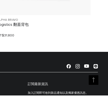
LPHA BRAVO
TUMI H
ogistics 翻蓋背包
WARR
T$31,800
NT$33,
訂閲最新資訊
加入訂閱即可收到新品通知以及獨家優惠訊息。