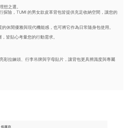
的理想之選。
探險，TUMI 的男女款皮革背包皆提供充足收納空間，讓您的
革材質的休閒優雅與現代機能感，也可將它作為日常隨身包使用。
層，皆貼心考量您的行動需求。
搭配亮彩拉鍊頭、行李吊牌與字母貼片，讓背包更具辨識度與專屬
低庫存