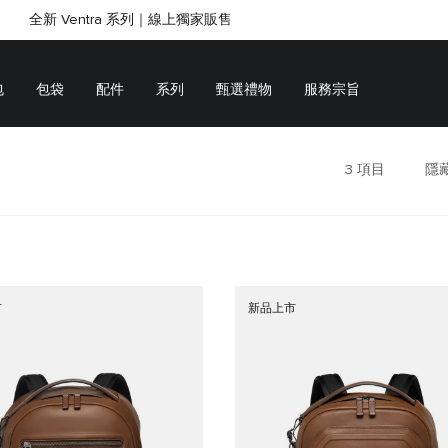
全新 Ventra 系列｜線上獨家販售
SHOP GIFTS
SHOP GIFTS
包
包袋
配件
系列
甄選禮物
服務宗旨
3
項目
隱
市
新品上市