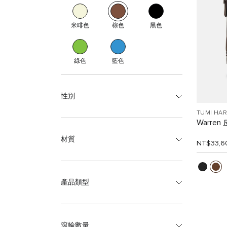
米啡色
棕色
黑色
綠色
藍色
性別
TUMI HA
Warre
材質
NT$33,6
產品類型
滾輪數量