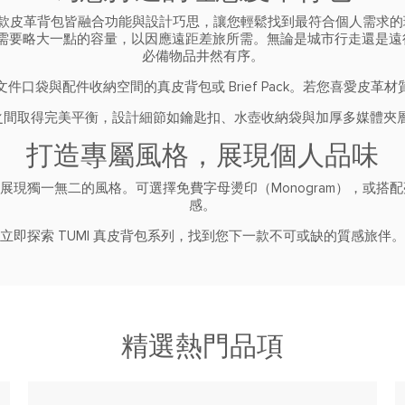
的每款皮革背包皆融合功能與設計巧思，讓您輕鬆找到最符合個人需求
要略大一點的容量，以因應遠距差旅所需。無論是城市行走還是遠行
必備物品井然有序。
口袋與配件收納空間的真皮背包或 Brief Pack。若您喜愛皮
功能之間取得完美平衡，設計細節如鑰匙扣、水壺收納袋與加厚多媒體夾
打造專屬風格，展現個人品味
配件展現獨一無二的風格。可選擇免費字母燙印（Monogram），或
感。
立即探索 TUMI 真皮背包系列，找到您下一款不可或缺的質感旅伴。
精選熱門品項