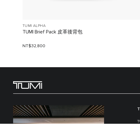
TUMI ALPHA
TUMI Brief Pack 皮革後背包
NT$32,800