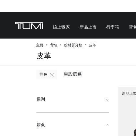
線上獨家
新品上市
行李箱
背
主頁
背包
按材質分類
皮革
皮革
重設篩選
棕色
新品上
系列
顏色