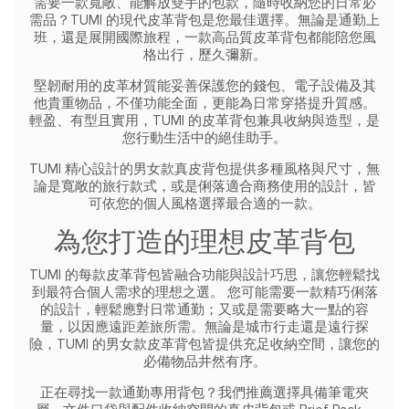
需要一款寬敞、能解放雙手的包款，隨時收納您的日常必
需品？TUMI 的現代皮革背包是您最佳選擇。無論是通勤上
班，還是展開國際旅程，一款高品質皮革背包都能陪您風
格出行，歷久彌新。
堅韌耐用的皮革材質能妥善保護您的錢包、電子設備及其
他貴重物品，不僅功能全面，更能為日常穿搭提升質感。
輕盈、有型且實用，TUMI 的皮革背包兼具收納與造型，是
您行動生活中的絕佳助手。
TUMI 精心設計的男女款真皮背包提供多種風格與尺寸，無
論是寬敞的旅行款式，或是俐落適合商務使用的設計，皆
可依您的個人風格選擇最合適的一款。
為您打造的理想皮革背包
TUMI 的每款皮革背包皆融合功能與設計巧思，讓您輕鬆找
到最符合個人需求的理想之選。
您可能需要一款精巧俐落
的設計，輕鬆應對日常通勤；又或是需要略大一點的容
量，以因應遠距差旅所需。無論是城市行走還是遠行探
險，TUMI 的男女款皮革背包皆提供充足收納空間，讓您的
必備物品井然有序。
正在尋找一款通勤專用背包？我們推薦選擇具備筆電夾