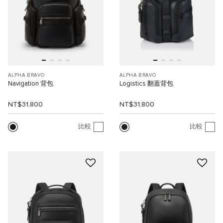
ALPHA BRAVO
ALPHA BRAVO
Navigation 背包
Logistics 翻蓋背包
NT$31,800
NT$31,800
比較
比較