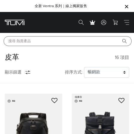
全新 Ventra 系列｜線上獨家販售
SHOP GIFTS
SHOP GIFTS
搜尋 
熱賣產品
皮革
16
項目
顯示篩選
排序方式:
低庫存
3D
3D