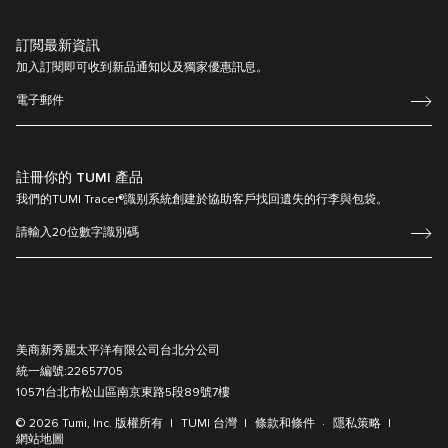
訂閲最新資訊
加入訂閱即可收到新品通知以及獨家優惠訊息。
註冊你的 TUMI 產品
我們的TUMI Tracer®識别系統創建於協助客戶找回遺失的行李與包袋。
美商新秀麗太平洋有限公司台北分公司
統一編號:
22657705
10571台北市松山區南京東路5段89號7樓
© 2026 Tumi, Inc. 版權所有
TUMI 台灣
條款和條件
隱私策略
網站地圖