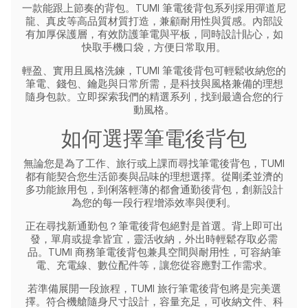
一款能跟上節奏的背包。TUMI 筆電後背包系列採用彈道尼
龍、真皮等高品質材質打造，兼顧耐用性與質感。內部設
有加厚保護層，有效防護筆電與平板，同時設計貼心，如
快取手機口袋，方便日常取用。
輕盈、實用且風格洗鍊，TUMI 筆電後背包可輕鬆收納您的
筆電、錢包、鑰匙與日常所需，是科技與風格兼備的理想
隨身包款。立即探索我們的精選系列，找到最適合您的行
動風格。
如何選擇筆電後背包
無論您是為了工作、旅行或上課而尋找筆電後背包，TUMI
都有能契合您生活節奏與品味的理想選擇。從剛柔並濟的
多功能旅用包，到俐落輕薄的都會通勤後背包，創新設計
為您的每一段行程增添效率與便利。
正在尋找新通勤包？筆電後背包絕對是首選。背上即可出
發，單肩或提拿皆宜，靈活收納，外出時輕鬆存取必需
品。TUMI 商務筆電後背包兼具空間與耐用性，可容納筆
電、充電線、數位配件等，讓您從容應對工作需求。
若準備展開一段旅程，TUMI 旅行筆電後背包將是完美選
擇。符合機艙隨身尺寸設計，容量充足，可收納文件、科