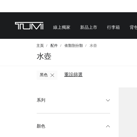
線上獨家
新品上市
行李箱
背
主頁
配件
依類別分類
水壺
水壺
重設篩選
黑色
系列
顏色