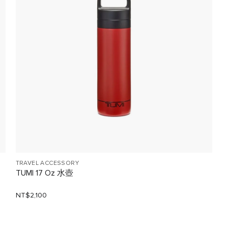
TRAVEL ACCESSORY
TUMI 17 Oz 水壺
NT$2,100