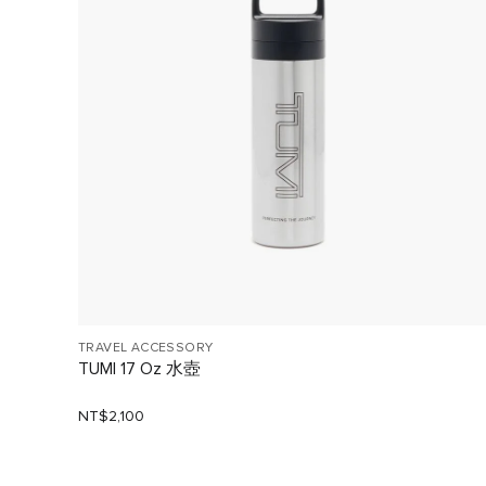
TRAVEL ACCESSORY
TUMI 17 Oz 水壺
NT$2,100