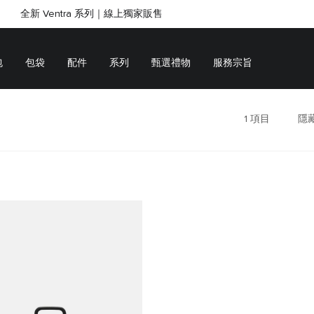
全新 Ventra 系列｜線上獨家販售
SHOP GIFTS
SHOP GIFTS
包
包袋
配件
系列
甄選禮物
服務宗旨
1
項目
隱