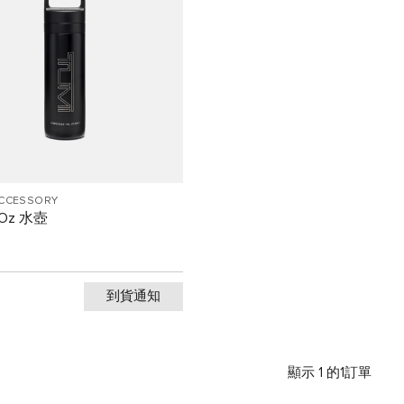
ACCESSORY
7 Oz 水壺
0
到貨通知
顯示 1 的1訂單