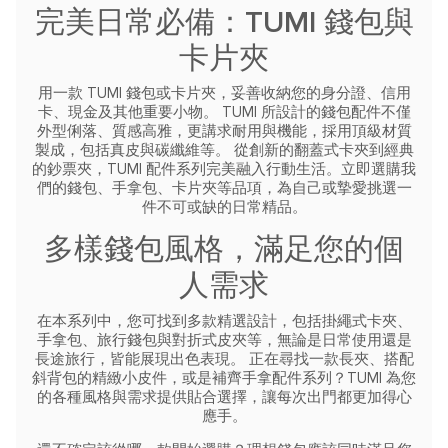
完美日常必備：TUMI 錢包與
卡片夾
用一款 TUMI 錢包或卡片夾，妥善收納您的身分證、信用
卡、現金及其他重要小物。
TUMI 所設計的錢包配件不僅
外型俐落、質感高雅，更講求耐用與機能，採用頂級材質
製成，包括真皮與碳纖維等。
從創新的翻蓋式卡夾到經典
的鈔票夾，TUMI 配件系列完美融入行動生活。立即選購我
們的錢包、手拿包、卡片夾等品項，為自己或摯愛挑選一
件不可或缺的日常精品。
多樣錢包風格，滿足您的個
人需求
在本系列中，您可找到多款精選設計，包括掛繩式卡夾、
手拿包、旅行錢包與對折式皮夾等，無論是日常使用還是
長途旅行，皆能展現出色表現。
正在尋找一款長夾、搭配
斜背包的精緻小皮件，或是補齊手拿配件系列？TUMI 為您
的各種風格與需求提供貼合選擇，讓每次出門都更加得心
應手。