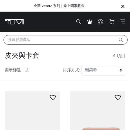
全新 Ventra 系列｜線上獨家販售
SHOP GIFTS
SHOP GIFTS
搜尋 
熱賣產品
皮夾與卡套
4
項目
顯示篩選
排序方式: