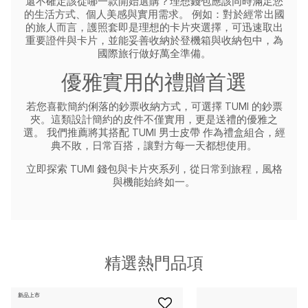
還不確定該從哪一款開始選購？理想錢包應該同時滿足您
的生活方式、個人美感與實用需求。
例如：對於經常出國
的旅人而言，護照套即是理想的卡片夾選擇，可迅速取出
重要證件與卡片，並能妥善收納於登機箱與收納包中，為
國際旅行做好萬全準備。
優雅實用的禮贈首選
若您喜歡簡約俐落的鈔票收納方式，可選擇 TUMI 的鈔票
夾。這類設計簡約的皮件不僅實用，更是送禮的優雅之
選。
我們推薦將其搭配 TUMI 男士皮帶 作為禮盒組合，經
典不敗，日常百搭，讓對方每一天都想使用。
立即探索 TUMI 錢包與卡片夾系列，從日常到旅程，風格
與機能始終如一。
精選熱門品項
新品上市