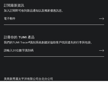
訂閲最新資訊
加入訂閱即可收到新品通知以及獨家優惠訊息。
註冊你的 TUMI 產品
我們的TUMI Tracer®識别系統創建於協助客戶找回遺失的行李與包袋。
美商新秀麗太平洋有限公司台北分公司
統一編號:
22657705
10571台北市松山區南京東路5段89號7樓
© 2026 Tumi, Inc. 版權所有
TUMI 台灣
條款和條件
隱私策略
網站地圖