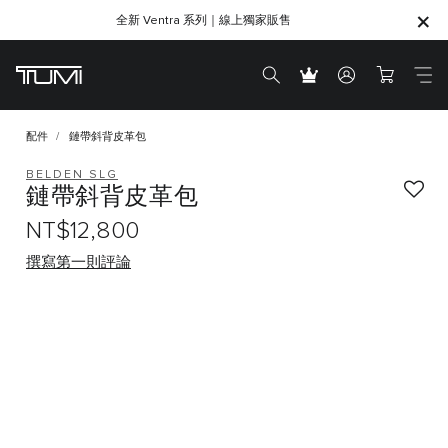
全新 Ventra 系列｜線上獨家販售
SHOP GIFTS
SHOP GIFTS
配件
鏈帶斜背皮革包
BELDEN SLG
鏈帶斜背皮革包
NT$12,800
撰寫第一則評論