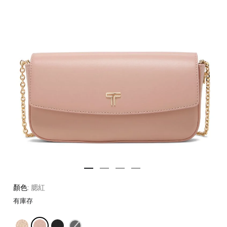
顏色:
腮紅
有庫存