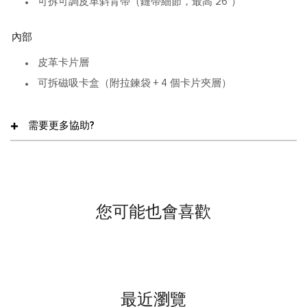
可拆可調皮革斜背帶（鏈帶細節，最高 26″）
內部
皮革卡片層
可拆磁吸卡盒（附拉鍊袋 + 4 個卡片夾層）
需要更多協助?
您可能也會喜歡
最近瀏覽