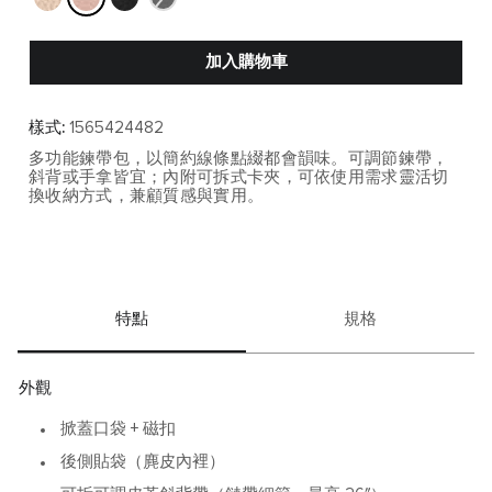
加入購物車
樣式:
1565424482
多功能鍊帶包，以簡約線條點綴都會韻味。可調節鍊帶，
斜背或手拿皆宜；內附可拆式卡夾，可依使用需求靈活切
換收納方式，兼顧質感與實用。
特點
規格
外觀
掀蓋口袋 + 磁扣
後側貼袋（麂皮內裡）