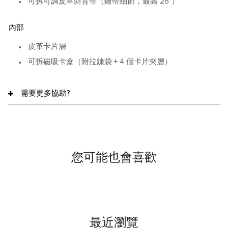
可拆可調皮革斜背帶（鏈帶細節，最高 26″）
內部
皮革卡片層
可拆磁吸卡盒（附拉鍊袋 + 4 個卡片夾層）
需要更多協助?
您可能也會喜歡
最近瀏覽