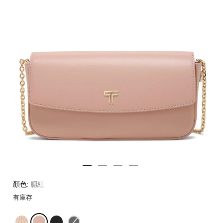
顏色:
腮紅
有庫存