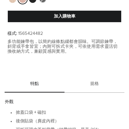
加入購物車
樣式:
1565424482
多功能鍊帶包，以簡約線條點綴都會韻味。可調節鍊帶，
斜背或手拿皆宜；內附可拆式卡夾，可依使用需求靈活切
換收納方式，兼顧質感與實用。
特點
規格
外觀
掀蓋口袋 + 磁扣
後側貼袋（麂皮內裡）