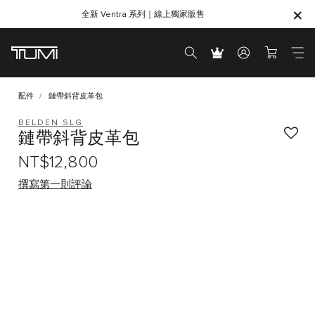
全新 Ventra 系列｜線上獨家販售
SHOP GIFTS
SHOP GIFTS
配件
鏈帶斜背皮革包
BELDEN SLG
鏈帶斜背皮革包
NT$12,800
撰寫第一則評論