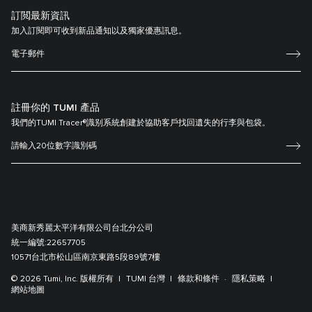
訂閲最新資訊
加入訂閱即可收到新品通知以及獨家優惠訊息。
註冊你的 TUMI 產品
我們的TUMI Tracer®識别系統創建於協助客戶找回遺失的行李與包袋。
美商新秀麗太平洋有限公司台北分公司
統一編號:
22657705
10571台北市松山區南京東路5段89號7樓
© 2026 Tumi, Inc. 版權所有
TUMI 台灣
條款和條件
隱私策略
網站地圖