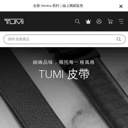
全新 Ventra 系列｜線上獨家販售
SHOP GIFTS
SHOP GIFTS
搜尋 
熱賣產品
細緻品味，襯托每一種風格
TUMI 皮帶