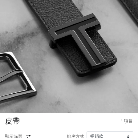
皮帶
1
項目
顯示篩選
排序方式: