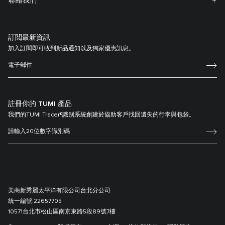
聯絡我們
訂閲最新資訊
加入訂閱即可收到新品通知以及獨家優惠訊息。
註冊你的 TUMI 產品
我們的TUMI Tracer®識别系統創建於協助客戶找回遺失的行李與包袋。
美商新秀麗太平洋有限公司台北分公司
統一編號:
22657705
10571台北市松山區南京東路5段89號7樓