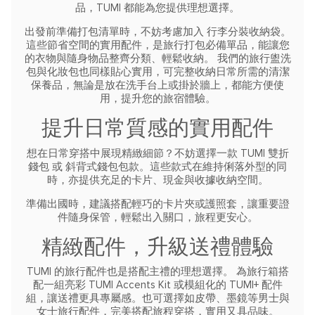
品，TUMI 都能為您提供理想選擇。
出發前準備打包清單時，不妨考慮加入 行李分裝收納袋。
這些節省空間的實用配件，是旅行打包必備單品，能讓您
的衣物與隨身物品整齊分類、輕鬆收納。
我們的旅行盥洗
包與化妝包也同樣貼心實用，可完整收納日常所需的清潔
保養品，無論是放在洗手台上或掛於牆上，都能方便使
用，提升您的旅宿體驗。
提升日常質感的實用配件
想在日常穿搭中展現精緻細節？不妨選擇一款 TUMI 雙折
錢包 或 斜背式錢包包款。這些款式在維持俐落外型的同
時，亦提供充足的卡片、現金與收據收納空間。
準備出國時，建議搭配輕巧的卡片夾或護照套，讓重要證
件隨身保管，輕鬆出入關口，旅程更安心。
精緻配件，升級送禮體驗
TUMI 的旅行配件也是搭配主禮的理想選擇。
為旅行箱搭
配一組亮彩 TUMI Accents Kit 或模組化的 TUMI+ 配件
組，讓送禮更具專屬感。也可選擇如皮帶、墨鏡等男士與
女士旅行配件，完美搭配旅程穿搭，實用又具品味。