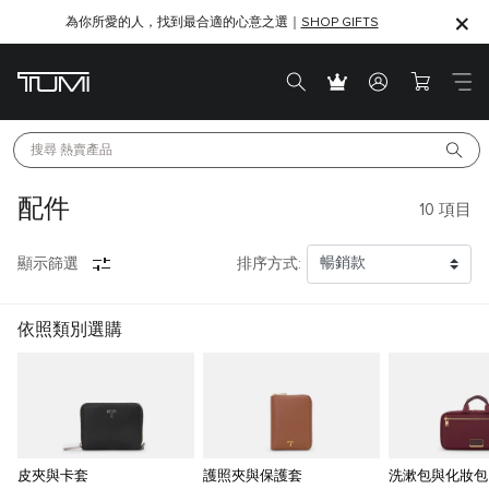
為你所愛的人，找到最合適的心意之選｜
全新 Ventra 系列｜線上獨家販售
SHOP GIFTS
SHOP GIFTS
搜尋 
熱賣產品
配件
10
項目
顯示篩選
排序方式:
依照類別選購
皮夾與卡套
護照夾與保護套
洗漱包與化妝包