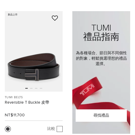
新品上市
TUMI
禮品指南
為各種場合、節日與不同個性
的對象，輕鬆挑選理想的禮品
選擇。
TUMI BELTS
Reversible T Buckle 皮帶
NT$11,700
尋找禮品
比較