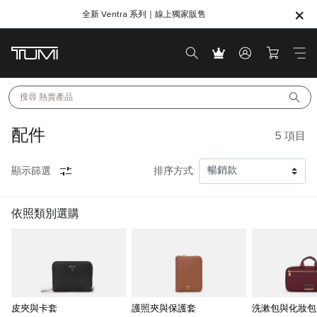
全新 Ventra 系列｜線上獨家販售
SHOP GIFTS
SHOP GIFTS
搜尋 
熱賣產品
配件
5
項目
顯示篩選
排序方式:
依照類別選購
皮夾與卡套
護照夾與保護套
洗漱包與化妝包