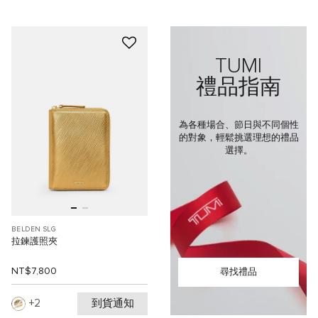
TUMI
禮品指南
為各種場合、節日與不同個性
的對象，輕鬆挑選理想的禮品
選擇。
BELDEN SLG
拉鍊護照夾
NT$7,800
尋找禮品
到貨通知
2