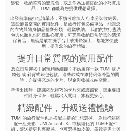
盤套，收納整齊的盥洗包，或是作為送禮搭配的小巧實用
品，TUMI 都能為您提供理想選擇。
出發前準備打包清單時，不妨考慮加入 行李分裝收納袋。
這些節省空間的實用配件，是旅行打包必備單品，能讓您
的衣物與隨身物品整齊分類、輕鬆收納。
我們的旅行盥洗
包與化妝包也同樣貼心實用，可完整收納日常所需的清潔
保養品，無論是放在洗手台上或掛於牆上，都能方便使
用，提升您的旅宿體驗。
提升日常質感的實用配件
想在日常穿搭中展現精緻細節？不妨選擇一款 TUMI 雙折
錢包 或 斜背式錢包包款。這些款式在維持俐落外型的同
時，亦提供充足的卡片、現金與收據收納空間。
準備出國時，建議搭配輕巧的卡片夾或護照套，讓重要證
件隨身保管，輕鬆出入關口，旅程更安心。
精緻配件，升級送禮體驗
TUMI 的旅行配件也是搭配主禮的理想選擇。
為旅行箱搭
配一組亮彩 TUMI Accents Kit 或模組化的 TUMI+ 配件
組，讓送禮更具專屬感。也可選擇如皮帶、墨鏡等男士與